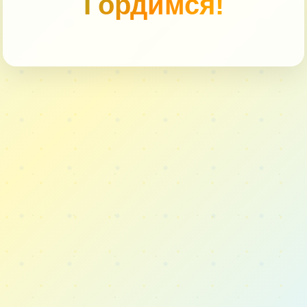
Гордимся!
Книговести
Удивляйся
Кузючок
МастерОК
Гордимся!
Документы