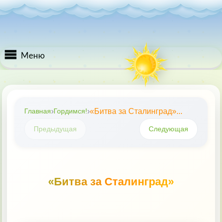
Меню
Главная
›
›
«Битва за Сталинград»...
Главная
Гордимся!
Книговести
Предыдущая
Следующая
Удивляйся
«Битва за Сталинград»
Кузючок