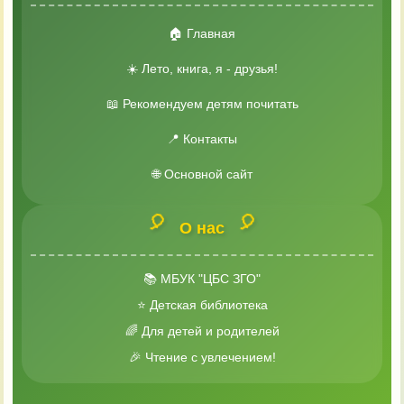
🏠 Главная
☀️ Лето, книга, я - друзья!
📖 Рекомендуем детям почитать
📍 Контакты
🌐 Основной сайт
🎈
🎈
О нас
📚 МБУК "ЦБС ЗГО"
⭐ Детская библиотека
🌈 Для детей и родителей
🎉 Чтение с увлечением!