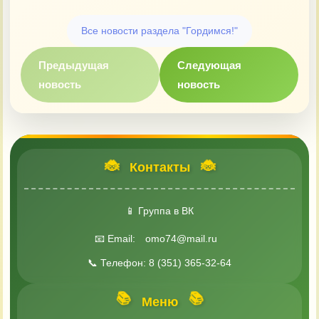
Все новости раздела "Гордимся!"
Предыдущая
Следующая
новость
новость
🐞
🐞
Контакты
📱 Группа в ВК
📧 Email:
omo74@mail.ru
📞 Телефон: 8 (351) 365-32-64
📚
📚
Меню