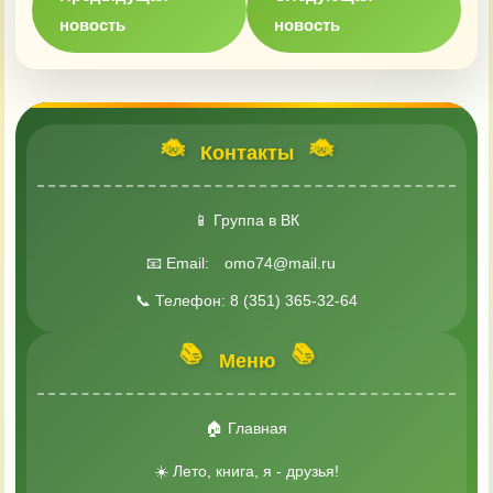
новость
новость
🐞
🐞
Контакты
📱 Группа в ВК
📧 Email:
omo74@mail.ru
📞 Телефон: 8 (351) 365-32-64
📚
📚
Меню
🏠 Главная
☀️ Лето, книга, я - друзья!