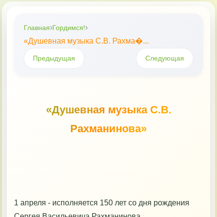
Главная
›
›
Главная
Гордимся!
«Душевная музыка С.В. Рахма�...
Книговести
Предыдущая
Следующая
Удивляйся
«Душевная музыка С.В.
Кузючок
Рахманинова»
МастерОК
Гордимся!
1 апреля - исполняется 150 лет со дня рождения
Сергея Васильевича Рахманинова.