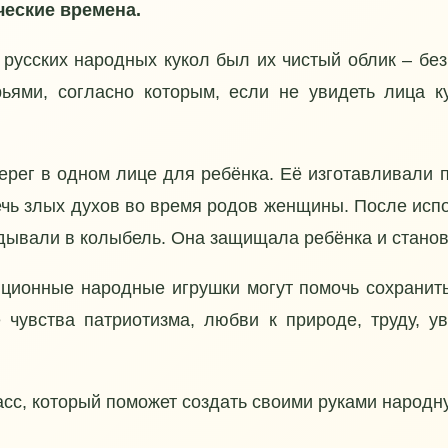
еские времена.
русских народных кукол был их чистый облик ‒ без 
ьями, согласно которым, если не увидеть лица к
берег в одном лице для ребёнка. Её изготавливал
ечь злых духов во время родов женщины. После испо
дывали в колыбель. Она защищала ребёнка и станов
ционные народные игрушки могут помочь сохранить
 чувства патриотизма, любви к природе, труду, у
сс, который поможет создать своими руками народну