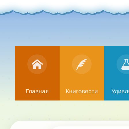
Главная
Книговести
Удивл