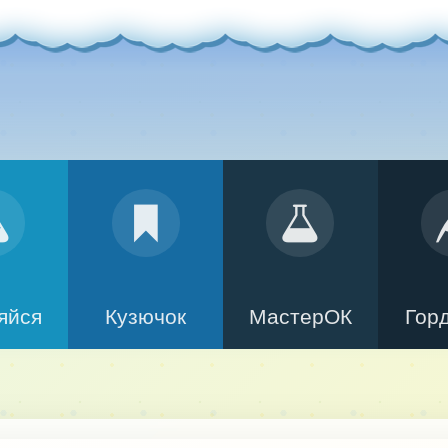
яйся
Кузючок
МастерОК
Гор