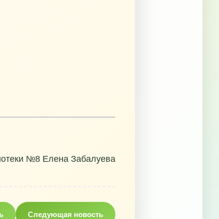
иотеки №8 Елена Забалуева
ь
Следующая новость