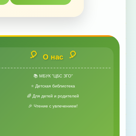
🎈
🎈
О нас
📚 МБУК "ЦБС ЗГО"
⭐ Детская библиотека
🌈 Для детей и родителей
🎉 Чтение с увлечением!