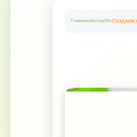
›
›
Создаем к
Главная
МастерОК