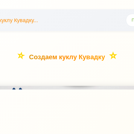
уклу Кувадку...
Создаем куклу Кувадку