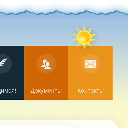
димся!
Документы
Контакты