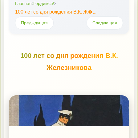
›
›
Главная
Гордимся!
100 лет со дня рождения В.К. Ж�...
Книговести
Предыдущая
Следующая
Удивляйся
100 лет со дня рождения В.К.
Кузючок
Железникова
МастерОК
Гордимся!
Документы