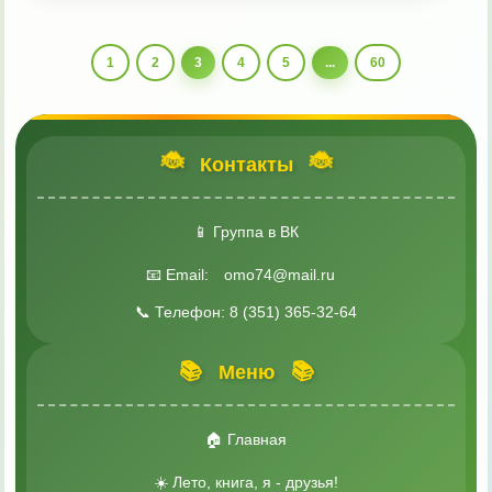
1
2
3
4
5
...
60
🐞
🐞
Контакты
📱 Группа в ВК
📧 Email:
omo74@mail.ru
📞 Телефон: 8 (351) 365-32-64
📚
📚
Меню
🏠 Главная
☀️ Лето, книга, я - друзья!